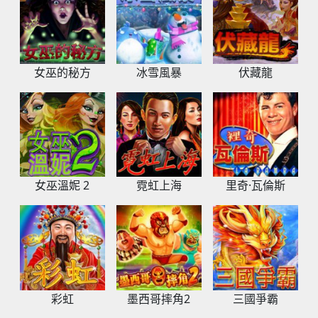
女巫的秘方
冰雪風暴
伏藏龍
女巫溫妮 2
霓虹上海
里奇·瓦倫斯
彩虹
墨西哥摔角2
三國爭霸