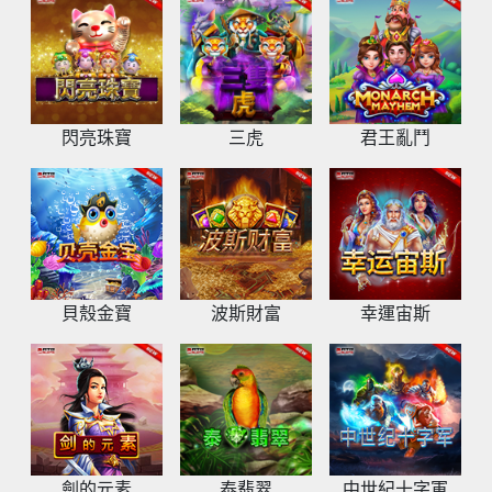
閃亮珠寶
三虎
君王亂鬥
貝殼金寶
波斯財富
幸運宙斯
劍的元素
泰翡翠
中世紀十字軍