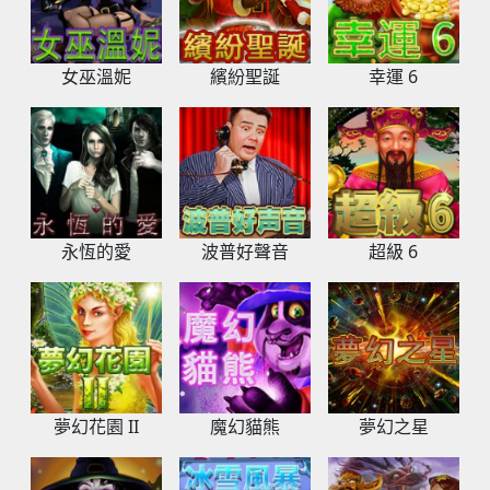
女巫溫妮
繽紛聖誕
幸運 6
永恆的愛
波普好聲音
超級 6
夢幻花園 II
魔幻貓熊
夢幻之星