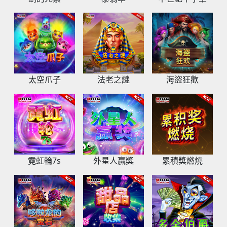
太空爪子
法老之謎
海盜狂歡
霓虹輪7s
外星人贏獎
累積獎燃燒