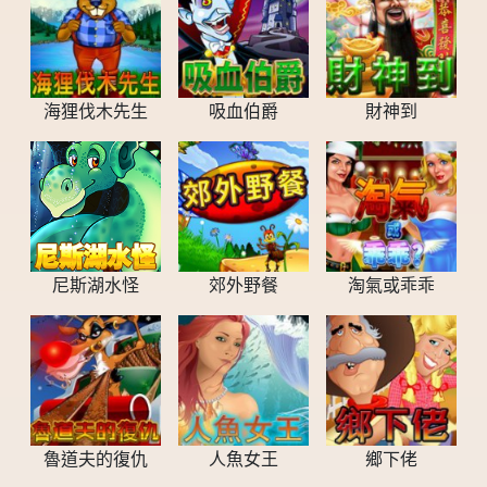
海狸伐木先生
吸血伯爵
財神到
尼斯湖水怪
郊外野餐
淘氣或乖乖
魯道夫的復仇
人魚女王
鄉下佬