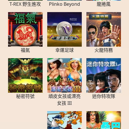
T-REX 野生進攻
Plinko Beyond
龍捲風
福氣
幸運足球
火龍特務
秘密符號
頑皮女孩或漂亮
迷你特攻隊
女孩 III