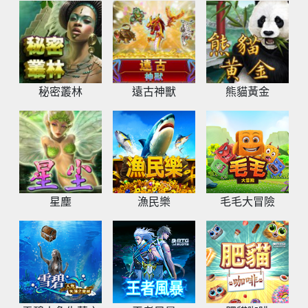
秘密叢林
遠古神獸
熊貓黃金
星塵
漁民樂
毛毛大冒險