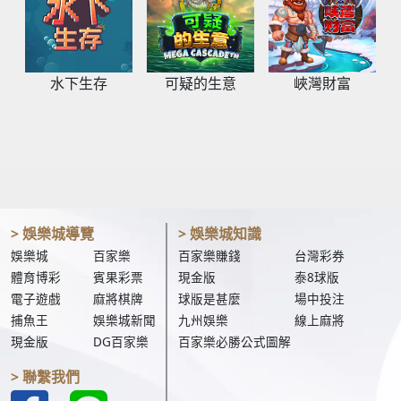
水下生存
可疑的生意
峽灣財富
> 娛樂城導覽
> 娛樂城知識
娛樂城
百家樂
百家樂賺錢
台灣彩券
體育博彩
賓果彩票
現金版
泰8球版
電子遊戲
麻將棋牌
球版是甚麼
場中投注
捕魚王
娛樂城新聞
九州娛樂
線上麻將
現金版
DG百家樂
百家樂必勝公式圖解
> 聯繫我們