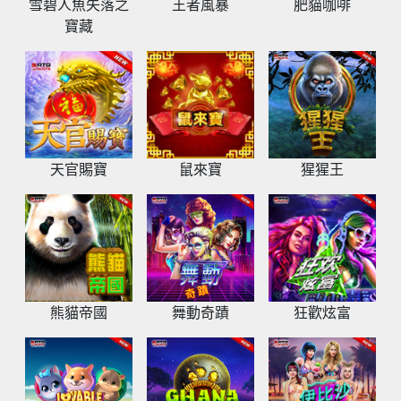
雪碧人魚失落之
王者風暴
肥貓咖啡
寶藏
天官賜寶
鼠來寶
猩猩王
熊貓帝國
舞動奇蹟
狂歡炫富