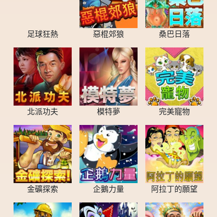
足球狂熱
惡棍郊狼
桑巴日落
北派功夫
模特夢
完美寵物
金礦探索
企鵝力量
阿拉丁的願望