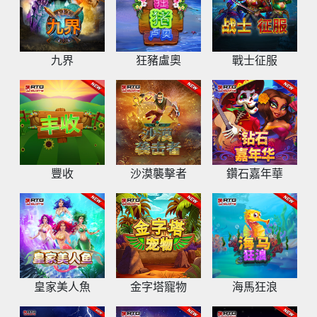
九界
狂豬盧奧
戰⼠征服
豐收
沙漠襲擊者
鑽石嘉年華
皇家美⼈魚
金字塔寵物
海馬狂浪