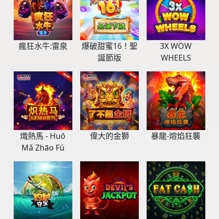
瘋狂水牛:雷泉
爆破甜蜜16！聖
3X WOW
誕節版
WHEELS
熾熱馬 - Huǒ
偉大的金獅
暴龍-熔焰狂襲
Mǎ Zhāo Fú