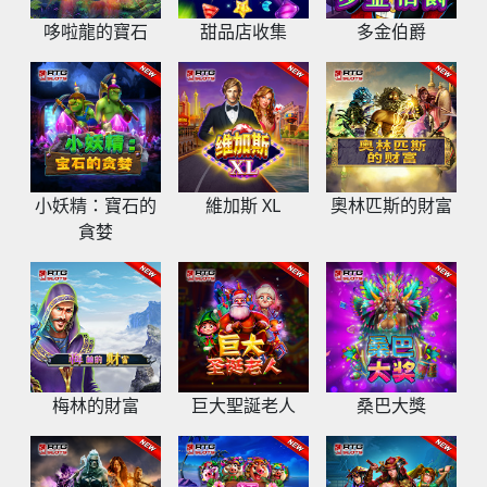
哆啦龍的寶⽯
甜品店收集
多金伯爵
小妖精：寶石的
維加斯 XL
奧林匹斯的財富
貪婪
梅林的財富
巨大聖誕老人
桑巴大獎