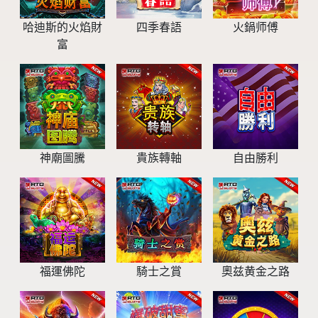
哈迪斯的火焰財
四季春語
⽕鍋师傅
富
神廟圖騰
貴族轉軸
自由勝利
福運佛陀
騎士之賞
奧兹黄金之路