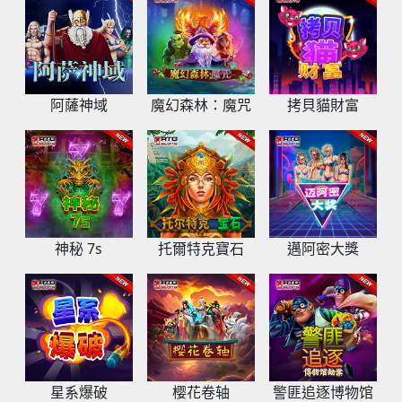
阿薩神域
魔幻森林：魔咒
拷貝貓財富
神秘 7s
托爾特克寶石
邁阿密大獎
星系爆破
樱花卷轴
警匪追逐博物馆