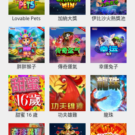
Lovable Pets
加納大獎
伊比沙火熱獎池
胖胖猴子
傳奇運氣
幸運兔子
甜蜜 16 歲
功夫雄雞
龍珠