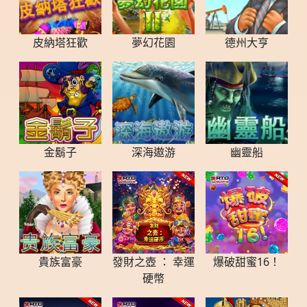
皮納塔狂歡
夢幻花園
德州大亨
金鬍子
深海遨游
幽靈船
貴族富豪
發財之壺 ： 幸運
爆破甜蜜16！
硬幣