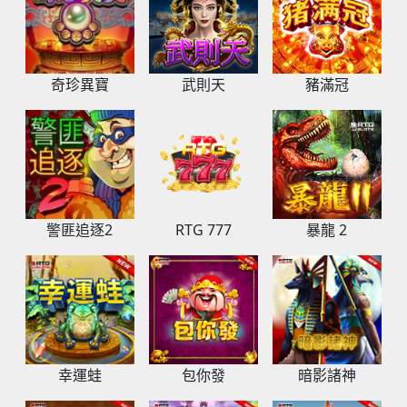
奇珍異寶
武則天
豬滿冠
警匪追逐2
RTG 777
暴龍 2
幸運蛙
包你發
暗影諸神