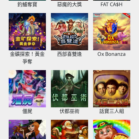
釣鱸奪寶
惡魔的大獎
FAT CA$H
金礦探索！黃金
西部喜雙逢
Ox Bonanza
爭奪
僵屍
伏都巫術
話寶三人組