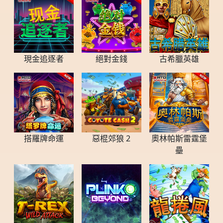
現金追逐者
絕對金錢
古希臘英雄
搭羅牌命運
惡棍郊狼 2
奧林帕斯雷霆堡
壘