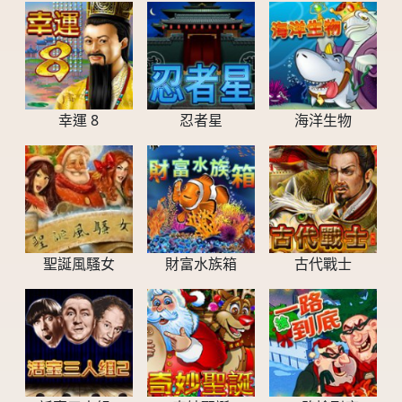
幸運 8
忍者星
海洋生物
聖誕風騷女
財富水族箱
古代戰士