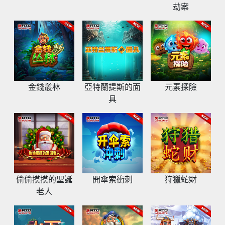
劫案
金錢叢林
亞特蘭提斯的面
元素探險
具
偷偷摸摸的聖誕
開傘索衝刺
狩獵蛇財
老人