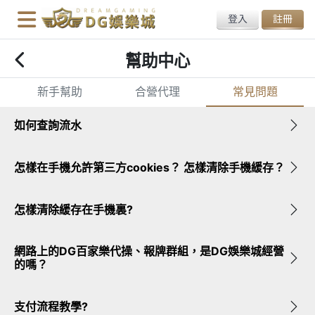
幫助中心
新手幫助
合營代理
常見問題
如何查詢流水
怎樣在手機允許第三方cookies？ 怎樣清除手機緩存？
怎樣清除緩存在手機裏?
網路上的DG百家樂代操、報牌群組，是DG娛樂城經營
的嗎？
支付流程教學?