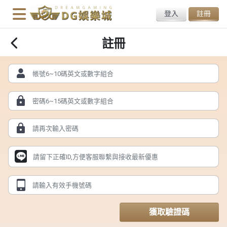
註冊
獲取驗證碼