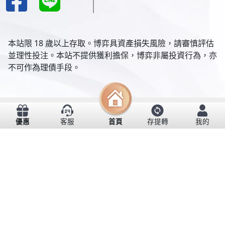
本站限 18 歲以上存取。博弈具資產損失風險，請審慎評估
並理性投注。本站不提供獲利擔保，博弈非屬投資行為，亦
不可作為理債手段。
優惠
客服
首頁
存提轉
我的