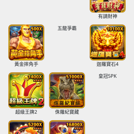
雷神之錘
魔龍傳奇
有請財神
黃金摔角手
五龍爭霸
迦羅寶石4
超級王牌2
侏羅紀寶藏
皇冠5PK
勇闖黃金城