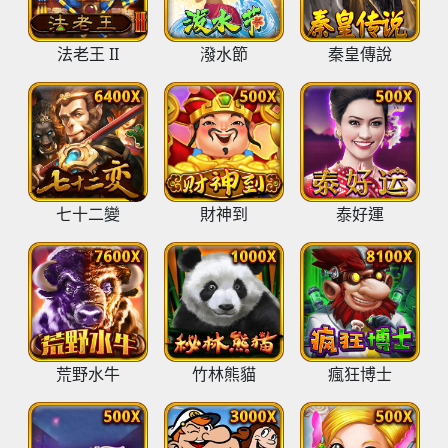
法老王 II
潑水節
秦皇傳說
七十二變
財神到
泰好運
荒野水牛
竹林熊貓
瘋狂博士